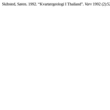
Skibsted, Søren. 1992. “Kvartærgeologi I Thailand”.
Varv
1992 (2):52