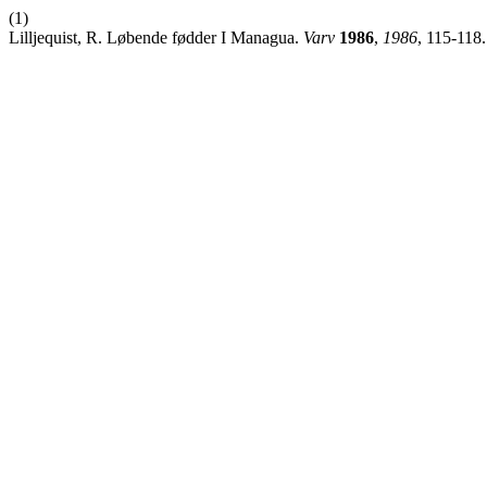
(1)
Lilljequist, R. Løbende fødder I Managua.
Varv
1986
,
1986
, 115-118.