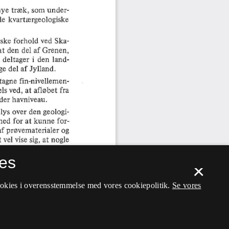
es
×
ookies i overensstemmelse med vores cookiepolitik.
Se vores