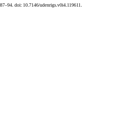
s. 87–94. doi: 10.7146/udenrigs.v0i4.119611.