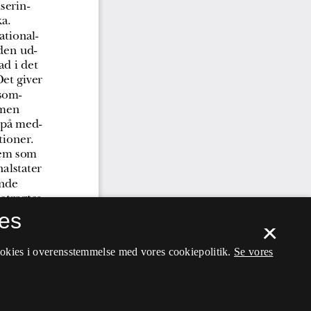
es
×
ookies i overensstemmelse med vores cookiepolitik.
Se vores