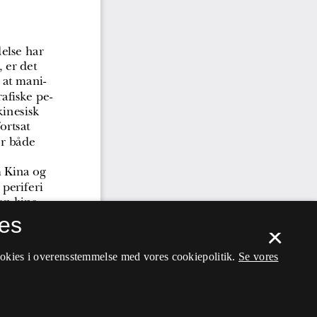
es
×
ookies i overensstemmelse med vores cookiepolitik.
Se vores