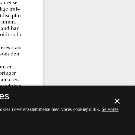
es
×
ookies i overensstemmelse med vores cookiepolitik.
Se vores