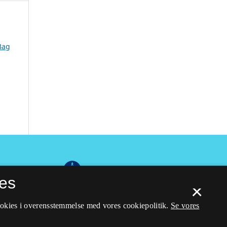
Bag
es
×
ookies i overensstemmelse med vores cookiepolitik.
Se vores