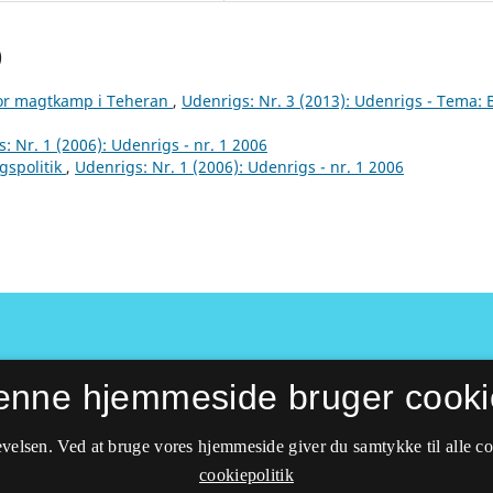
)
 for magtkamp i Teheran
,
Udenrigs: Nr. 3 (2013): Udenrigs - Tema: 
: Nr. 1 (2006): Udenrigs - nr. 1 2006
gspolitik
,
Udenrigs: Nr. 1 (2006): Udenrigs - nr. 1 2006
enne hjemmeside bruger cooki
velsen. Ved at bruge vores hjemmeside giver du samtykke til alle c
cookiepolitik