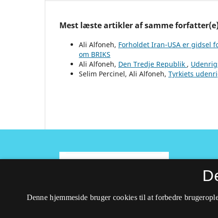
Mest læste artikler af samme forfatter(e
Ali Alfoneh,
Forholdet Iran-USA er gidsel
om BRIKS
Ali Alfoneh,
Den Tredje Republik
,
Udenrigs
Selim Percinel, Ali Alfoneh,
Tyrkiets udenri
D
ISSN 1395-3818 (Trykt)
Denne hjemmeside bruger cookies til at forbedre brugerople
ISSN 2597-0747 (Online)
Tilgængelighedserklæring