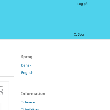
Log på
Søg
Sprog
Dansk
English
Information
Til læsere
Til forfattere