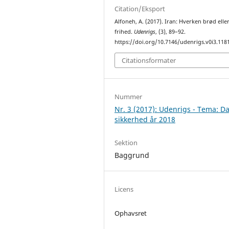
Citation/Eksport
Alfoneh, A. (2017). Iran: Hverken brød elle
frihed.
Udenrigs
, (3), 89–92.
https://doi.org/10.7146/udenrigs.v0i3.118
Citationsformater
Nummer
Nr. 3 (2017): Udenrigs - Tema: D
sikkerhed år 2018
Sektion
Baggrund
Licens
Ophavsret