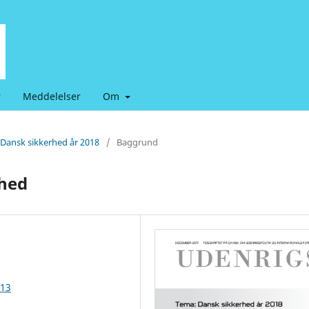
r
Meddelelser
Om
 Dansk sikkerhed år 2018
/
Baggrund
ihed
113