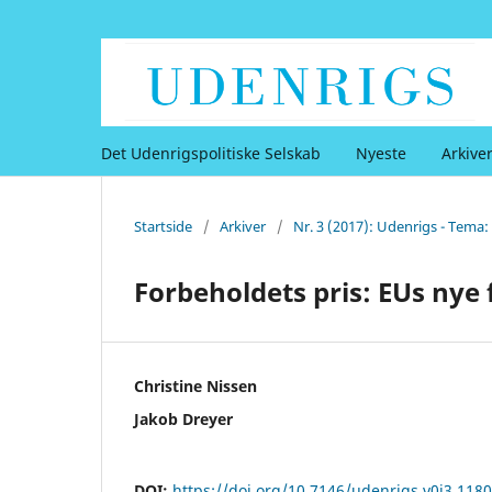
Det Udenrigspolitiske Selskab
Nyeste
Arkive
Startside
/
Arkiver
/
Nr. 3 (2017): Udenrigs - Tema:
Forbeholdets pris: EUs nye
Christine Nissen
Jakob Dreyer
DOI:
https://doi.org/10.7146/udenrigs.v0i3.118