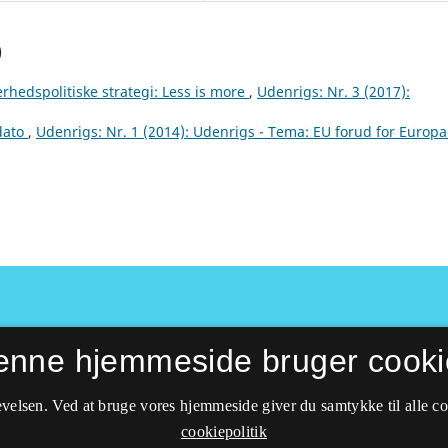
)
rhedspolitiske strategi: Less is more
,
Udenrigs: Nr. 3 (2017):
 dato
,
Udenrigs: Nr. 1 (2014): Udenrigs - Tema: EU forud for Europa
enne hjemmeside bruger cooki
velsen. Ved at bruge vores hjemmeside giver du samtykke til alle c
cookiepolitik