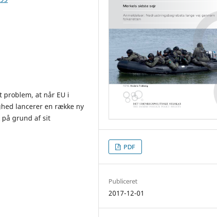
t problem, at når EU i
ighed lancerer en række ny
k på grund af sit
PDF
Publiceret
2017-12-01