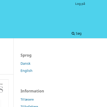
Log på
Søg
Sprog
Dansk
English
Information
Til læsere
Til forfattere