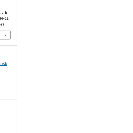
 pris:
 16–23.
099
ansk