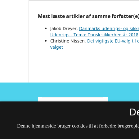
Mest læste artikler af samme forfatter(e
Jakob Dreyer,
Danmarks udenrigs- og sikke
Udenrigs - Tema: Dansk sikkerhed år 2018
Christine Nissen,
Det vigtigste EU-valg til
valget
D
ISSN 1395-3818 (Trykt)
Denne hjemmeside bruger cookies til at forbedre brugerople
ISSN 2597-0747 (Online)
Tilgængelighedserklæring