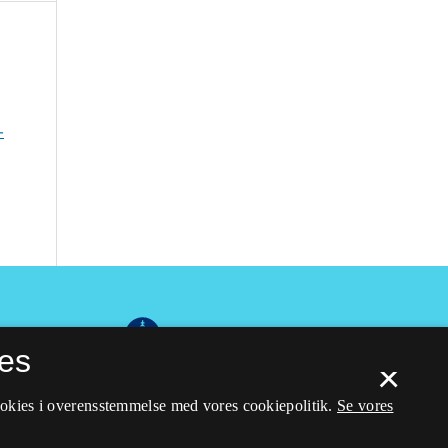
-
es
×
ookies i overensstemmelse med vores cookiepolitik.
Se vores