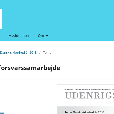
r
Meddelelser
Om
 Dansk sikkerhed år 2018
/
Tema
 forsvarssamarbejde
099