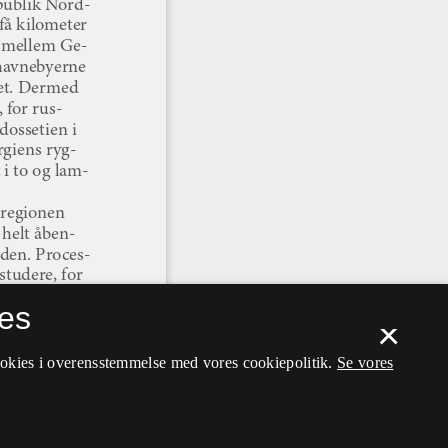
es
×
ookies i overensstemmelse med vores cookiepolitik.
Se vores