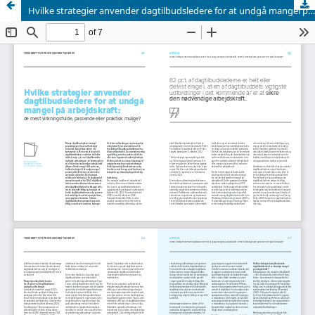
Hvilke strategier anvender dagtilbudsledere for at undgå mangel på arbejdskraft: de mest virkningsfulde, passende eller praktisk mulige?