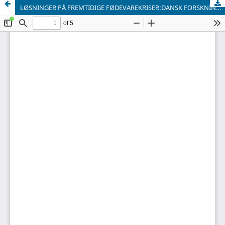
LØSNINGER PÅ FREMTIDIGE FØDEVAREKRISER:DANSK FORSKNING OG INNOVATION KAN BIDRAGE TILDEN NÆSTE GRØNNE REVOLUTION I INDIEN.