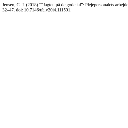
Jensen, C. J. (2018) “”Jagten på de gode tal”: Plejepersonalets arbej
32–47. doi: 10.7146/tfa.v20i4.111591.