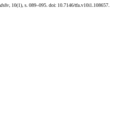
dsliv
, 10(1), s. 089–095. doi: 10.7146/tfa.v10i1.108657.