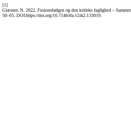
[1]
Glæsner, N. 2022. Fusionsbølgen og den kritiske faglighed – Sammen
50–65. DOI:https://doi.org/10.7146/tfa.v24i2.133019.