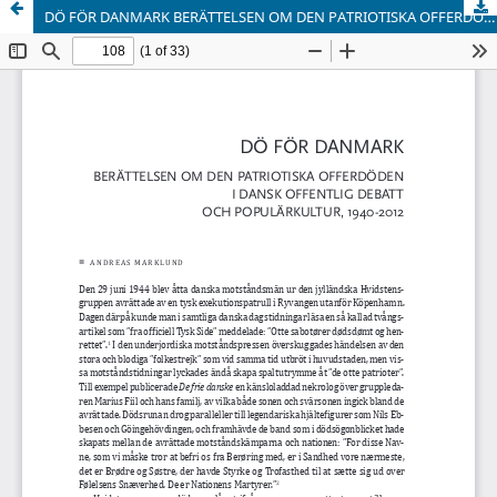
DÖ FÖR DANMARK BERÄTTELSEN OM DEN PATRIOTISKA OFFERDÖDEN I DANSK OFFENTLIG DEBATT OCH POPULÄRKULTUR, 1940-2012