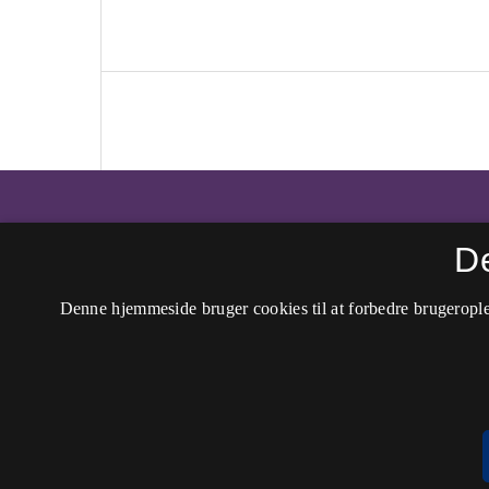
Tidsskriftet Dansk Musikterapi
D
ISSN 2246-8536 (Online)
Denne hjemmeside bruger cookies til at forbedre brugerople
ISSN 1603-8800 (Trykt)
Tilgængelighedserklæring