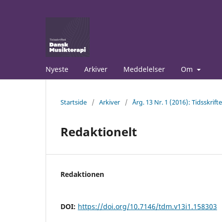
Nyeste
Arkiver
Meddelelser
Om
Startside
/
Arkiver
/
Årg. 13 Nr. 1 (2016): Tidsskrif
Redaktionelt
Redaktionen
DOI:
https://doi.org/10.7146/tdm.v13i1.158303