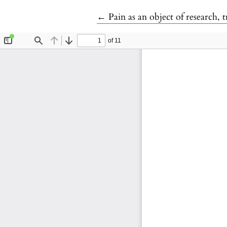
Tilbage til artikeldetaljer
←
Pain as an object of research,