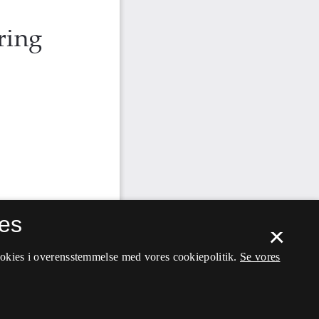
es
×
ookies i overensstemmelse med vores cookiepolitik.
Se vores