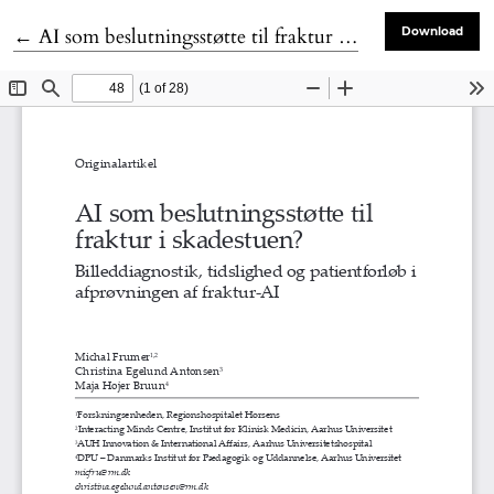
Tilbage til artikeldetaljer
←
AI som beslutningsstøtte til fraktur i skadestuen?
Download