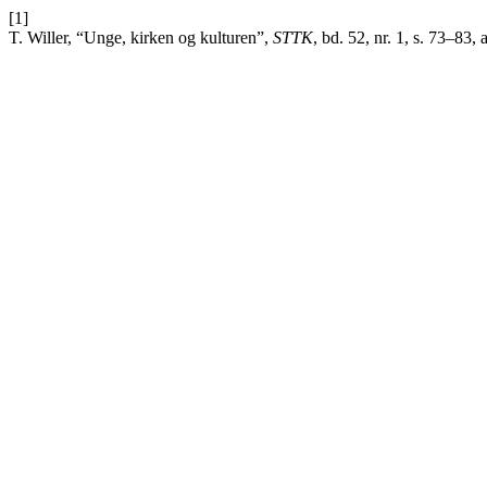
[1]
T. Willer, “Unge, kirken og kulturen”,
STTK
, bd. 52, nr. 1, s. 73–83, 