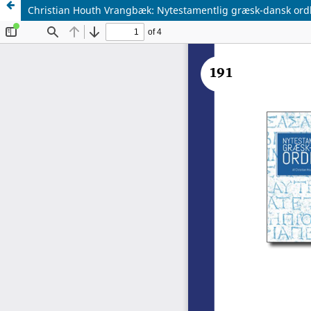
Christian Houth Vrangbæk: Nytestamentlig græsk-dansk ord