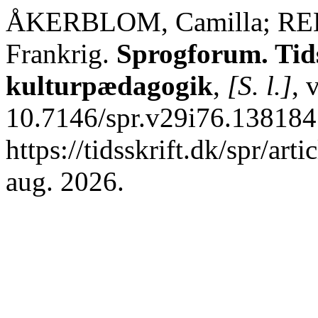
ÅKERBLOM, Camilla; REEBI
Frankrig.
Sprogforum. Tids
kulturpædagogik
,
[S. l.]
, 
10.7146/spr.v29i76.138184
https://tidsskrift.dk/spr/ar
aug. 2026.