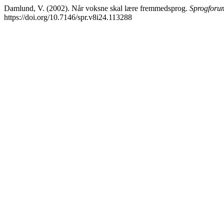
Damlund, V. (2002). Når voksne skal lære fremmedsprog.
Sprogforum
https://doi.org/10.7146/spr.v8i24.113288