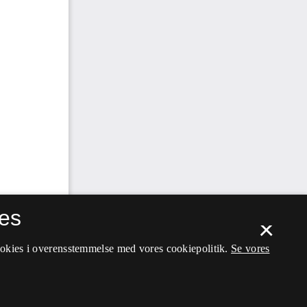
es
×
ookies i overensstemmelse med vores cookiepolitik.
Se vores