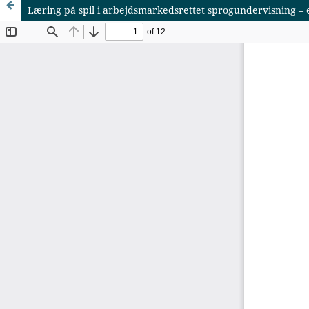
Læring på spil i arbejdsmarkedsrettet sprogundervisning –