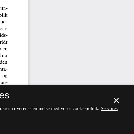
es
×
ookies i overensstemmelse med vores cookiepolitik.
Se vores