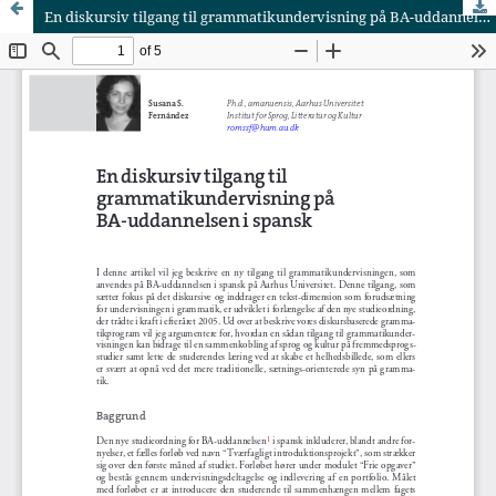
En diskursiv tilgang til grammatikundervisning på BA-uddannelsen i spansk