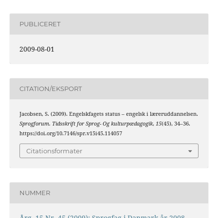
PUBLICERET
2009-08-01
CITATION/EKSPORT
Jacobsen, S. (2009). Engelskfagets status – engelsk i læreruddannelsen.
Sprogforum. Tidsskrift for Sprog- Og kulturpædagogik
,
15
(45), 34–36.
https://doi.org/10.7146/spr.v15i45.114057
Citationsformater
NUMMER
Årg. 15 Nr. 45 (2009): Sprogfag i Danmark år 2008-