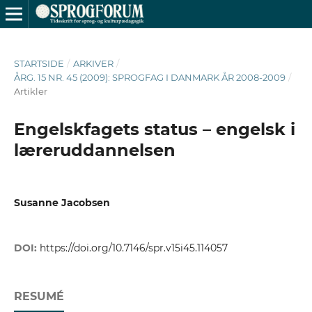
STARTSIDE
/
ARKIVER
/
ÅRG. 15 NR. 45 (2009): SPROGFAG I DANMARK ÅR 2008-2009
/
Artikler
Engelskfagets status – engelsk i
læreruddannelsen
Susanne Jacobsen
DOI:
https://doi.org/10.7146/spr.v15i45.114057
RESUMÉ