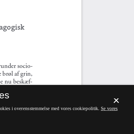
es
×
ookies i overensstemmelse med vores cookiepolitik.
Se vores