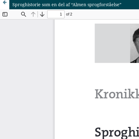
Sproghistorie som en del af “Almen sprogforståelse”