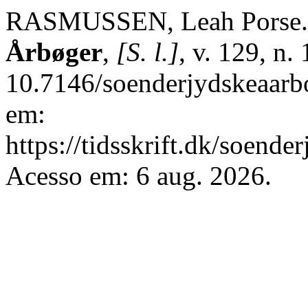
RASMUSSEN, Leah Porse. D
Årbøger
,
[S. l.]
, v. 129, n.
10.7146/soenderjydskeaarb
em:
https://tidsskrift.dk/soend
Acesso em: 6 aug. 2026.