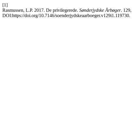
[1]
Rasmussen, L.P. 2017. De privilegerede.
Sønderjydske Årbøger
. 129,
DOI:https://doi.org/10.7146/soenderjydskeaarboeger.v129i1.119730.