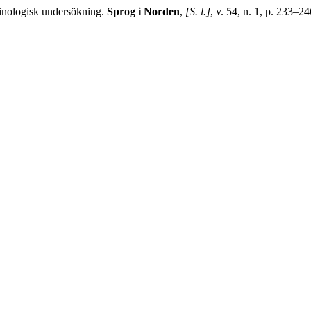
nologisk undersökning.
Sprog i Norden
,
[S. l.]
, v. 54, n. 1, p. 233–2