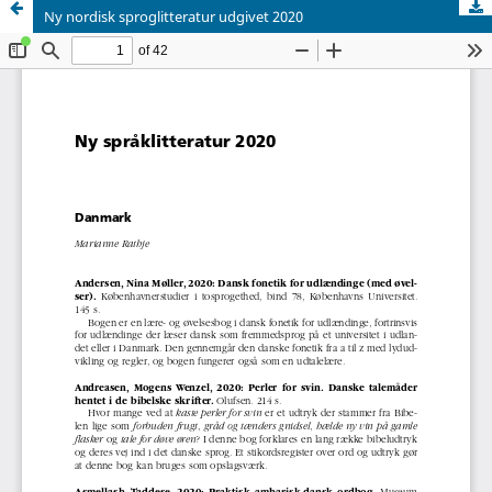
Ny nordisk sproglitteratur udgivet 2020