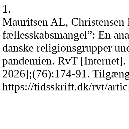
1.
Mauritsen AL, Christensen 
fællesskabsmangel”: En anal
danske religionsgrupper un
pandemien. RvT [Internet]. 
2026];(76):174-91. Tilgæng
https://tidsskrift.dk/rvt/art