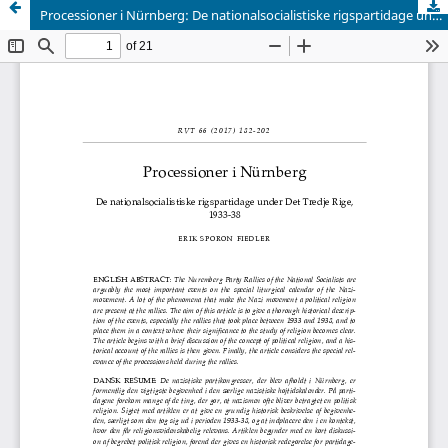
Processioner i Nürnberg: De nationalsocialistiske rigspartidage under Det Tredje Rige, 1933-38