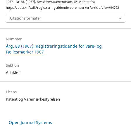
1967 - Nr 38. (1967).
Dansk Varemærketidende
,
88
. Hentet fra
https://tidsskrift.dk/registreringstidende-varemaerker/article/view/94792
Citationsformater
Nummer
Årg. 88 (1967): Registreringstidende for Vare- og
Fællesmærker 1967
Sektion
Artikler
Licens
Patent og Varemærkestyrelsen
Open Journal Systems