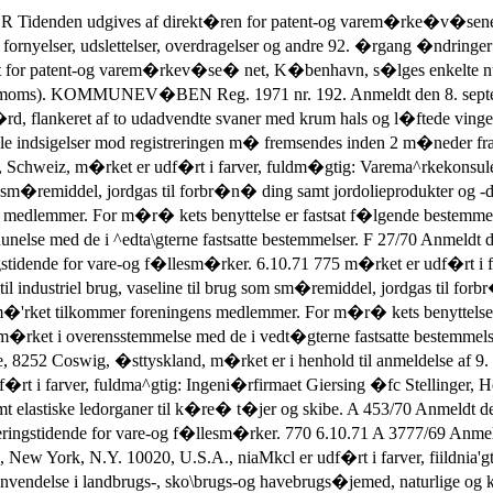
/70 Anmeldt den 3. februar 1970 kl. 9,06 Jonnie Schoop, hnport-og eksportvirksomhed. Guldagervej 44, K�benhavn, klasse 25. Registreringstidende for vare-og f�llesm�rker. 770 6.10.71 A 3777/69 Anmeldt den 18. september 1969 kl, 9,07 UNIROYAL, Inc., a corporation of the State of New Jersey, fabrikation, 1230, Avenue of the Americas, New York, N.Y. 10020, U.S.A., niaMkcl er udf�rt i farver, fiildnia'gtig: Ingeni�rfirniael B'.uhle, Schou & Co., K�benhavn, klasse 1: kemiske i)ro(lukler lil industrielle og videnskabelige form�l samt til anvendelse i landbrugs-, sko\brugs-og havebrugs�jemed, naturlige og kunstige g�dningsmidler, ildslukningsmidler, ha^rdemidler og kemiske pr� parater til lodning, kemiske konserveringsmidler til levnedsmidler, henkog�ningsmidler, l)indemidler til industrielle form�l, klasse 3; reng�rings-og ])oleringsmidler lil k�ret�jer, klasse 7: mekaniske drivremme og remtr�k (ikke til k�ret�jer), herunder transmissions-og transportb�nd, akselkoblinger, b�lgemetalslanger i form af maskindele, mekaniske drivhjul, drivmaskiner og -motorer (ikke til k�re� t�jer til brug p� land) samt dele deraf, elektriske generatorer og dele deraf, jorddyrkningsmaskiner og dele deraf, luftfiltre og oliefiltre (dele af sm��ringssystemet i forbr�ndingsmotorer), benzinfiltre, br�ndstofpumper til motorer, mekaniske drivskiver (ikke indeholdt i andre klasser), pumper (ikke indeholdt i andre klasser), klasse 11: installationer lil belysning, opvarmning, dampdannelse, kogning, t�rring, ventilation og vandledning samt sanitetsinstallationer, klasse 12: da^k til k�ret�jer, motork�ret�jer samt dele og tilbeh�r dertil (ikke indeholdt i andre klasser), mekaniske drivremme og remtr�k (til k�ret�jer). A 4633/70 Anmeldt den 23. november 1970 kl. 12,50 OPTOLYTH Walter Roth, fabrikation, Oed iiber Lauf/Pegnitz, Forbundsrepublikken Tyskland, fuldm�gtig: Firmaet Chas. Hude, K�benhavn, klasse 9: kikkerter, herunder sigtekikkerter og teaterkikkerter. A 82/71 Anmeldt den 11. januar 1971 kl. 12 EVITANA A/S Westphals kemiske Fabriker, fabrikation. B�vl, Sdr. Omme, klasse 3: toiletpr�parater, parfumerivarer, kosmetiske pr�parater, h�rvand, s�be og opvaskemidler. A 2821/70 Anmeldt den 16. juli 1970 kl. 12,41 Scott Paper Company, a corporation of the State of Pennsylvania, fabrika� tion og handel, Industrial Highway at Tinicum Island Road, Delaware Coun�ty, Pennsylvanien, U.S.A., iiildni�gtig: Firmaet Chas. Hude, K�benhavn, klasse 16, herunder s�rlig papirlommet�rkl�der, toiletpapir og ansigtsservi�etter af papir. A 4089/70 Anmeldt den 13. oktober 1970 kl. 9,55 KV�UNO Ejnar Kj�rgaard, fabrikation, Vejlevej 22, Herning, m�rket er udf�rt i farver, klasse 25: bekl�dningsgenstande, herunder trikotagevarer, med undtagelse af slips. A 4691/70 Anmeldt den 27. november 1970 kl. 9,02 JUNETTE Aktieselskabet K. T. Knudsen, fabrikation og handel, Egeg�rdsvej 5, Hjallese, klasse 4, klasse 11, undtagen installationer til k�ling, klasserne 19 og 37. A 493/71 Anmeldt den 10. februar 1971 kl. 11,56 BLUE HEAVEN Restaurationsaktieselskabet af 29/6 1969, restaurationsvirksomhed, Axeltorv 9, K�benhavn, klasse 42. A 3367/70 Anmeldt den 28. august 1970 kl. 12,45 N.V. Otar�s, fabrikafion og liandel, Hendrik ter Kuilestraat 45, Enschede, Holland, fuldjiia'gtig: Firinael (Ellias. Hude, K�benhavn, klasse 3: blegemidler og andre produkter til vaskebriig, reng