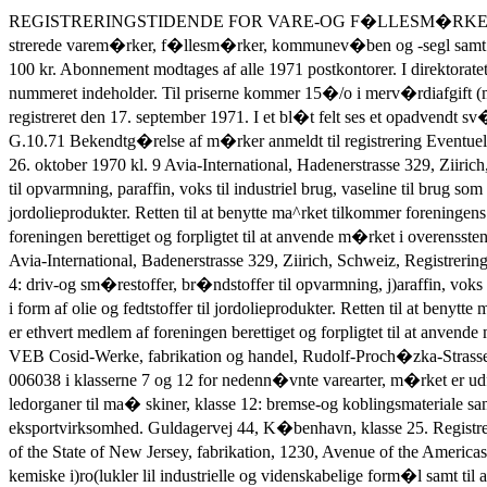
REGISTRERINGSTIDENDE FOR VARE-OG F�LLESM�RKER Tidenden udgives af direkt�ren for patent-og varem�rke�v�senet, K�benhavn, og indeholder bekendtg�relse af regi� Nr. 36 A strerede varem�rker, f�llesm�rker, kommunev�ben og -segl samt fornyelser, udslettelser, overdragelser og andre 92. �rgang �ndringer i stedfundne registreringer. -Al>onnementspri�sen for �rgangen er 100 kr. Abonnement modtages af alle 1971 postkontorer. I direktoratet for patent-og varem�rkev�se� net, K�benhavn, s�lges enkelte numre for en pris af 1 kr, (). oktober for hvert p�begyndt antal 4 sider, nummeret indeholder. Til priserne kommer 15�/o i merv�rdiafgift (moms). KOMMUNEV�BEN Reg. 1971 nr. 192. Anmeldt den 8. september 1971 kl, 9 af Aabybro kommune. Elmevej 2, Aabybro, og registreret den 17. september 1971. I et bl�t felt ses et opadvendt sv�rd, flankeret af to udadvendte svaner med krum hals og l�ftede vinger, alt af s�lv. Registreringstidende for vare-og f�llesm�rker. 774 G.10.71 Bekendtg�relse af m�rker anmeldt til registrering Eventuelle indsigelser mod registreringen m� fremsendes inden 2 m�neder fra bekendlg�relsesdagen. F�LLESM�RKER F 26/70 Anmeldt den 26. oktober 1970 kl. 9 Avia-International, Hadenerstrasse 329, Ziirich, Schweiz, m�rket er udf�rt i farver, fuldm�gtig: Varema^rkekonsulenl E.Henriksen, Mrum, klasse 4: driv-og sm�restoffer, br�ndstoffer til opvarmning, paraffin, voks til industriel brug, vaseline til brug som sm�remiddel, jordgas til forbr�n� ding samt jordolieprodukter og -derivater og tils�tningsstoffer i form af olie og fedtstoffer til jordolieprodukter. Retten til at benytte ma^rket tilkommer foreningens medlemmer. For m�r� kets benyttelse er fastsat f�lgende bestemmelser: If�lge foreningens vedt�g� ter er ethvert medlem af foreningen berettiget og forpligtet til at anvende m�rket i overensstenunelse med de i ^edta\gterne fastsatte bestemmelser. F 27/70 Anmeldt den 26. oktober 1970 kl. 9,01 SUPER-AVIA 0 0 0 Rauchen verbofen Avia-International, Badenerstrasse 329, Ziirich, Schweiz, Registreringstidende for vare-og f�llesm�rker. 6.10.71 775 m�rket er udf�rt i farver, fuldni�gtig: Varem�rkekonsiilent E.Henriksen, Virum, klasse 4: driv-og sm�restoffer, br�ndstoffer til opvarmning, j)araffin, voks til industriel brug, vaseline til brug som sm�remiddel, jordgas til forbr�n� ding samt jordolieprodukter og -derivater og tils�tningsstoffer i form af olie og fedtstoffer til jordolieprodukter. Retten til at benytte m�'rket tilkommer foreningens medlemmer. For m�r� kets benyttelse er fastsat f�lgende bestemmelser: If�lge foreningens vedt�g� ter er ethvert medlem af foreningen berettiget og forpligtet til at anvende m�rket i overensstemmelse med de i vedt�gterne fastsatte bestemmelser. VAREM�RKER A1004/68 Anmeldt den 12. marts 1968 kl. 9,04 VEB Cosid-Werke, fabrikation og handel, Rudolf-Proch�zka-Strasse, 8252 Coswig, �sttyskland, m�rket er i henhold til anmeldelse af 9. februar 1955 registreret i �sttysk� land den 25. maj s. �. under nr. 006038 i klasserne 7 og 12 for nedenn�vnte varearter, m�rket er udf�rt i farver, fuldma^gtig: Ingeni�rfirmaet Giersing �fc Stellinger, Hellerup, klasse 7: bremse-og koblingsmateriale samt elastiske ledorganer til ma� skiner, klasse 12: bremse-og koblingsmateriale samt elastiske ledorganer til k�re� t�jer og skibe. A 453