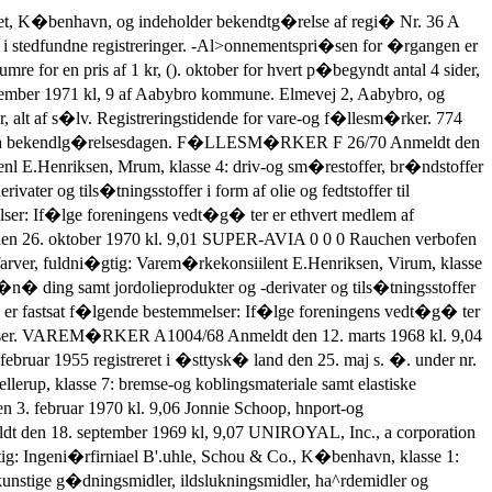
�ringsmidler, rensemidler (ikke til industrielle processer), polere-, skure-og slibemidler, s�be, klasse 5; kemiske pr�parater til hygiejniske form�l (ikke indeholdt i andre klasser) samt desinfektionsmidler. A 4813/70 Anmeldt den 7. december 1970 kl. 9 AMPLIVOX Amplivox Limited, fabrikation og handel, Beresford Avenue, Wembley, Middlesex, England, fuldm�gtig: Varem�rkekonsulent E.Henriksen, Virum, klasse 9: telekonmiunikationsudstyr, apparater og udstyr til transmission, reproduktion og optagelse af lydb�lger eller radiob�lger, audiometre, lyd� forst�rkere, hovedtelefoner, hovedtelefons�t, hovedtelefon-�rebeskyttere og dele af og tilbeh�r til alle de n�vnte produkter. A 983/71 Anmeldt den 12. marts 1971 kl. 12,54 GAOPIIN Gunnar Nielsen, fabrikation, Villinger�dvej 9, Dronningm�lle, klasserne 3 og 4. Schulstad Schulstad Br�d a-s (A/S Kbhvns. Br�dfabriker), tabrikation og handel, Sme�deland 17, Glostrup, klasse 30: l)r�d, rasp, �blekagerasp, riigdrys (ymerdrys), �llebr�d. A 5012/70 Anmeldt den 21. december 1970 kl. 9,07 �rens Georg A. Pers, kemisk-teknisk fabrikation, Agersnapvej 18, Vejle, klasse 3: et rense-og reng�ringsmiddel til brug i levnedsmiddelindustrien. A 1126/71 Anmeldt den 23. marts 1971 kl. 9,21 ERICA A. M. Hirschsprung & S�nner A/S, fabrikation, Kongevejen 150, Virum, klasse 34. A 4112/70 Anmeldt den 14. oktober 1970 kl. 9,02 SCHULSTAD Schulstad Br�d a-s (A/S Kbhvns. Hr�dfabriker), fabrikation og handel. Sme�deland 17, Glostrup, klasse 30: br�d, rasp, a^biekagerasi), rugdrys (ynierdrys), �llebr�d. A 5099/70 Anmeldt den 28. december 1970 kl. 12,10 KLETTEN Firmaet Gottlieb Binder, fabrikation og handel, Holzgerlingen, Baden Wiirt�temberg. Forbundsrepublikken Tyskland, fuldm�gtig: Patentagentfirmaet Magnus .lensens Eftf., K�benhavn, klasse 26: tekstilvarer med kroge eller kroge og sl�jfer til lukke-og fast�g�relsesfomi�l. A 622/71 Anmeldt den 18. februar 1971 kl. 12,43 CALFCAN Internationalt Bureau, speditionsvirksomhed, Adelgade 15, K�benhavn, klasserne 29, 30, 31, 35 og 42. (Registreringen omfatter ikke foder). A 4576/70 Anmeldt den 18. november 1970 kl, 12,50 Nordtool AB, fabrikation og handel, Sodermalmstorg 4, 116 45 Stockholm, Sverige, iiildniA'gtig: Ingeni�rfirmaet Lehmann & Ree, K�benhavn, klasse 7: va'rkt�jsmaskiner og dele dertil, maskinva-rkt�j, motordrevne v�rkt�jer. A 4686/70 Anmeldt den 26. november 1970 kl. 12,59 [\a/ifv2/ifvo/1fva/ifva/i fv2/i Ostersunds Bryggeri Aktiebolag, bryggerivirksomlied, Ostersund, Sverige, fuldm�gtig: Firmaet Ghas. Hude, K�l)enhavn, klasse 32. A 4864/70 Anmeldt den 9. december 1970 kl. 9,16 PUIG Antonio Puig S.A., fabrikation, 9, Travesera Street, Barcelona, Spanien, fuldm�gtig: Ingeni�rfirmaet Budde, Schou & Co., K�benhavn, klasse 3, herunder al slags s�be, parfume, kosmetiske essenser og ekstrakter til fremstilling af parfume og kosmetiske midler, parfumeriprodukter og -pr�parater, brillantine, rouge, h�rfarvningsmidler, l�bestifter, �teriske olier, ikke-medicinske badesalte, h�rfjerningsmidler og pr�parater til h�r�kr�lning, shampoo og tandplejemidler, lavendelvand, eau-de-cologne og lo�tioner til toiletbrug, polerevoks til