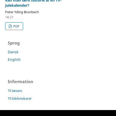
Kan man lære historie af en TV-
julekalender?
Peter Yding Brunbech
18-21
PDF
Sprog
Dansk
English
Information
Til læsere
Til bibliotekarer