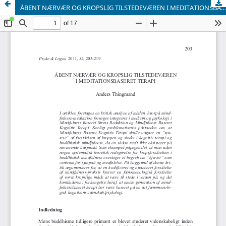
ÅBENT NÆRVÆR OG KROPSLIG TILSTEDEVÆREN I MEDITATIONSBASERET TERAPI