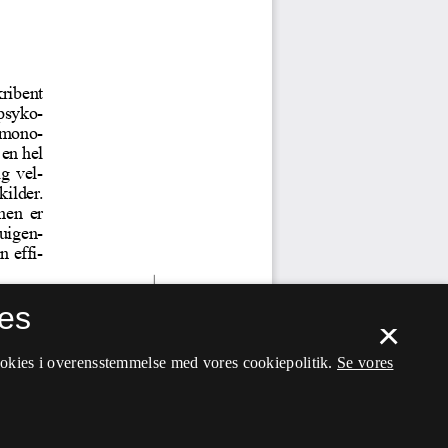
es
×
ookies i overensstemmelse med vores cookiepolitik.
Se vores