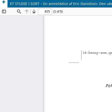
ET STUDIE I SORT – En anmeldelse af Eric Danielsen: Den uken