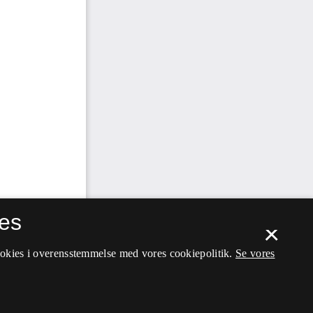
es
×
ookies i overensstemmelse med vores cookiepolitik.
Se vores