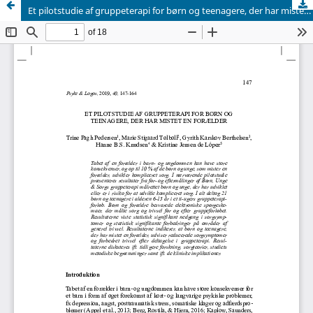
Et pilotstudie af gruppeterapi for børn og teenagere, der har mistet en forælder