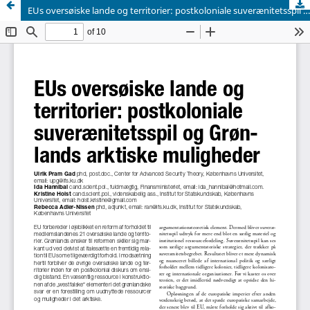
EUs oversøiske lande og territorier: postkoloniale suverænitetsspil og Grønlands arktiske muligheder