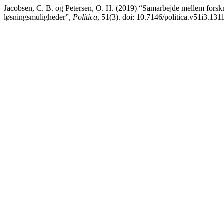
Jacobsen, C. B. og Petersen, O. H. (2019) “Samarbejde mellem forsknin
løsningsmuligheder”,
Politica
, 51(3). doi: 10.7146/politica.v51i3.131