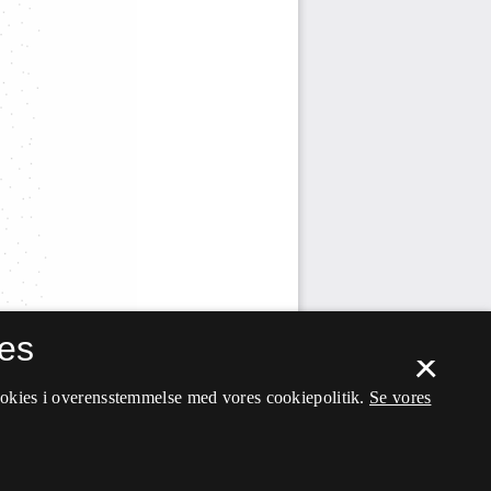
es
×
ookies i overensstemmelse med vores cookiepolitik.
Se vores