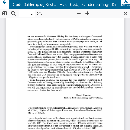
Drude Dahlerup og Kristian Hvidt (red.), Kvinder på Tinge. Kvinder i landspolitik 75 år, Udgivet af Folketingets Præsidium, København: Rosinante, 1990, 247 s., kr. 265,00.