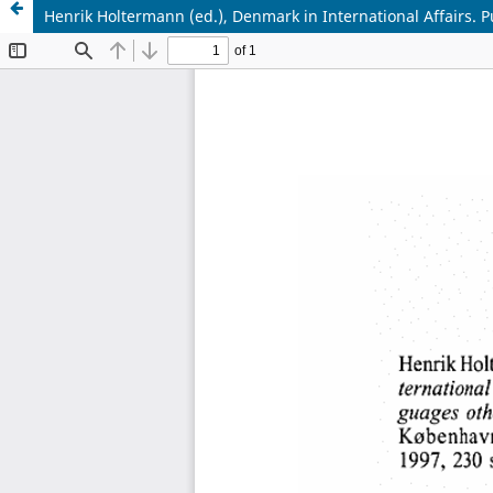
Henrik Holtermann (ed.), Denmark in International Affairs. P