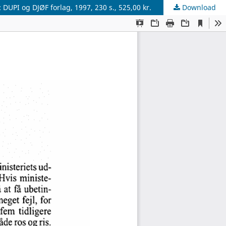
DUPI og DJØF forlag, 1997, 230 s., 525,00 kr.
Download