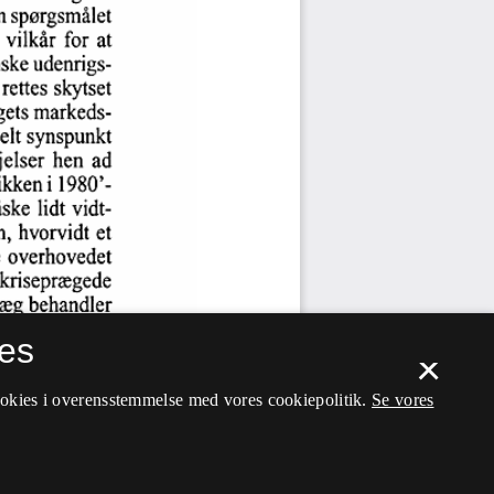
es
×
ookies i overensstemmelse med vores cookiepolitik.
Se vores