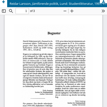
Reidar Larsson, Jämförende politik, Lund: Studentlitteratur, 1997, 126 s.