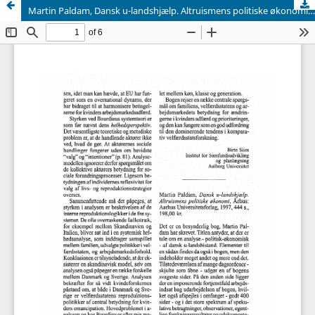
Martin Paldam, Dansk u-landshjælp. Altruismens politiske økonomi, Århus: Aarhus Universitetsforlag, 1997, 444 s., 198,00 kr.