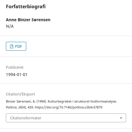
Forfatterbiografi
Anne Binzer Sørensen
N/A
PDF
Publiceret
1994-01-01
Citation/Eksport
Binzer Sørensen, A. (1994). Kulturbegrebet i strukturel livsformsanalyse.
Politica
,
26
(4), 439. https://doi.org/10.7146/politica.v26i4.67879
Citationsformater