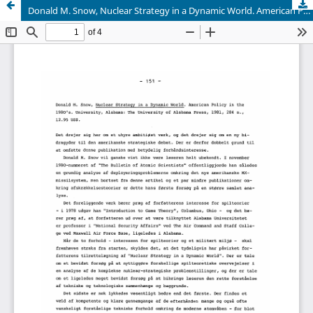
Donald M. Snow, Nuclear Strategy in a Dynamic World. American Policy in the 198O's. University, Alabama: The University of Alabama Press, 1981, 284 s., 12.95 US$.